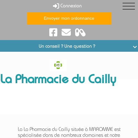
Connexion
Envoyer mon ordonnance
e
Conseils santé
Un conseil ? Une question ?
La Pharmacie du Cailly
Spécialités
La La Pharmacie du Cailly située à MAROMME est
spécialisée dans de nombreux domaines et notre