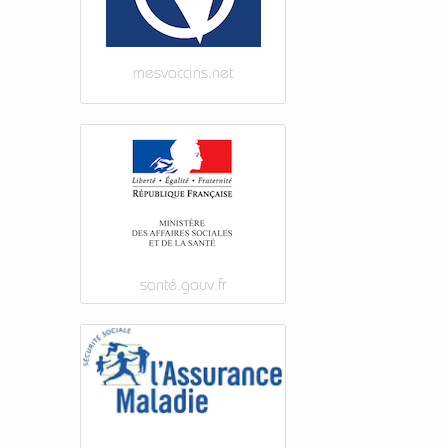
mesvaccins.net
santé.gouv.fr