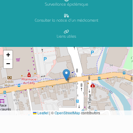
Surveillance épidémique
Consulter la notice d’un médicament
Liens utiles
+
−
Leaflet
|
©
OpenStreetMap
contributors