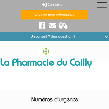
Connexion
Envoyer mon ordonnance
e
Conseils santé
Un conseil ? Une question ?
La Pharmacie du Cailly
Liens utiles
Numéros d'urgence